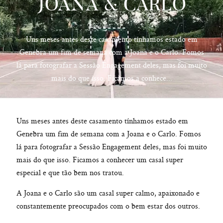
JOANA & CARLO
Uns meses antes deste casamento tínhamos estado em
Genebra um fim de semana com a Joana e o Carlo. Fomos
hello@pedrofilipefotografia.pt
lá para fotografar a Sessão Engagement deles, mas foi muito
mais do que isso. Ficamos a conhece...
Uns meses antes deste casamento tínhamos estado em
Genebra um fim de semana com a Joana e o Carlo. Fomos
lá para fotografar a Sessão Engagement deles, mas foi muito
mais do que isso. Ficamos a conhecer um casal super
especial e que tão bem nos tratou.
A Joana e o Carlo são um casal super calmo, apaixonado e
constantemente preocupados com o bem estar dos outros.