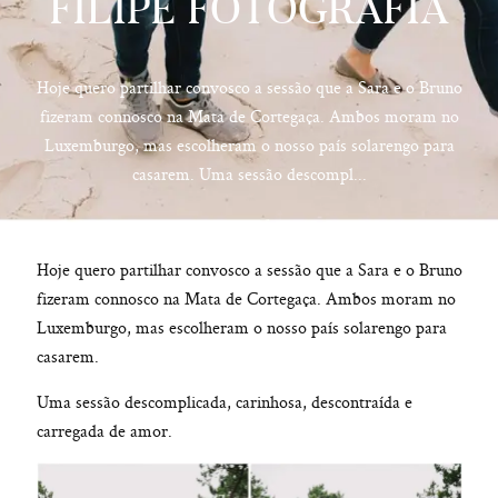
FILIPE FOTOGRAFIA
Hoje quero partilhar convosco a sessão que a Sara e o Bruno
fizeram connosco na Mata de Cortegaça. Ambos moram no
hello@pedrofilipefotografia.pt
Luxemburgo, mas escolheram o nosso país solarengo para
casarem. Uma sessão descompl...
Hoje quero partilhar convosco a sessão que a Sara e o Bruno
fizeram connosco na Mata de Cortegaça. Ambos moram no
Luxemburgo, mas escolheram o nosso país solarengo para
casarem.
Uma sessão descomplicada, carinhosa, descontraída e
carregada de amor.