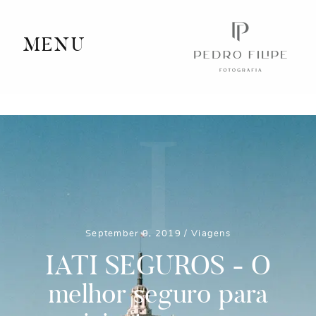
MENU
Home
Portfolio
I
Videography
Journal
Info
September 9, 2019 /
Viagens
Client Area
IATI SEGUROS - O
melhor seguro para
Contact