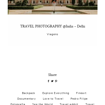
TRAVEL PHOTOGRAPHY @India – Delhi
Viagens
Share
Backpack
Explore Everything
Fineart
Documentary
Love to Travel
Pedro Filipe
Fotografia
See the World
Travel addict
Travel