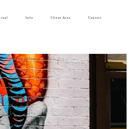
urnal
Info
Client Area
Contact
V