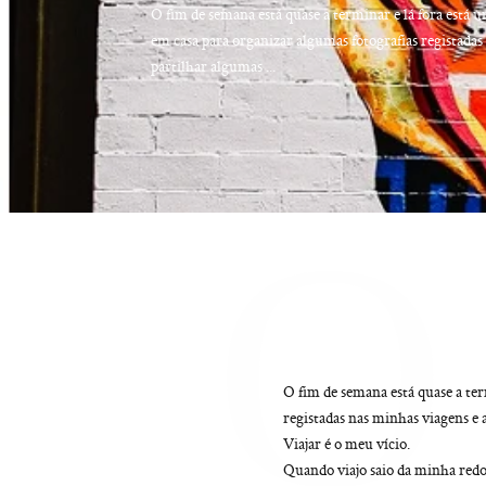
O fim de semana está quase a terminar e lá fora está u
em casa para organizar algumas fotografias registadas
partilhar algumas ...
O
O fim de semana está quase a ter
registadas nas minhas viagens e 
Viajar é o meu vício.
Quando viajo saio da minha red