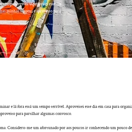
m tempo terrível. Aproveitei este dia
 nas minhas viagens e aproveito para
minar e lá fora está um tempo terrível. Aproveitei este dia em casa para organi
aproveito para partilhar algumas convosco.
oma. Considero-me um afortunado por aos poucos ir conhecendo um pouco de