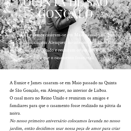
QUINTA DE SÃO
GONÇALO
hello@pedrofilipefotografia.pt
A Eunice e James casaram-se em Maio passado na Quinta
de São Gonçalo, em Alenquer, no interior de Lisboa.O casal
mora no Reino Unido e reuniram os amigos e familiares
para que o casamento fosse reali...
A Eunice e James casaram-se em Maio passado na Quinta
de São Gonçalo, em Alenquer, no interior de Lisboa.
O casal mora no Reino Unido e reuniram os amigos e
familiares para que o casamento fosse realizado na pátria da
noiva.
No nosso primeiro aniversário colocamos lavanda no nosso
jardim, então decidimos usar nossa peça de amor para criar