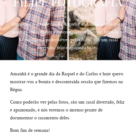
FILIPE FOTOGRAFIA
Amanhã é o grande dia da Raquel e do Carlos e hoje quero
mostrar-vos a bonita e descontraída sessão que fizemos na
hello@pedrofilipefotografia.pt
Régua. Como poderão ver pelas fotos, são um casal
divertido, feliz e apaixonado, e...
Amanhã é o grande dia da Raquel e do Carlos e hoje quero
mostrar-vos a bonita e descontraída sessão que fizemos na
Régua.
Como poderão ver pelas fotos, são um casal divertido, feliz
e apaixonado, e nós teremos o imenso prazer de
documentar o casamento deles.
Bom fim de semana!