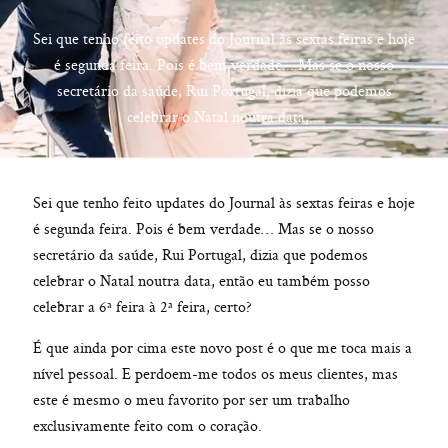
Sei que tenho feito updates do Journal às sextas feiras e hoje
é segunda feira. Pois é bem verdade... Mas se o nosso
secretário da saúde, Rui Portugal, dizia que podemos
hello@pedrofilipefotografia.pt
celebrar o Natal noutra data,...
Sei que tenho feito updates do Journal às sextas feiras e hoje
é segunda feira. Pois é bem verdade… Mas se o nosso
secretário da saúde, Rui Portugal, dizia que podemos
celebrar o Natal noutra data, então eu também posso
celebrar a 6ª feira à 2ª feira, certo?
É que ainda por cima este novo post é o que me toca mais a
nível pessoal. E perdoem-me todos os meus clientes, mas
este é mesmo o meu favorito por ser um trabalho
exclusivamente feito com o coração.