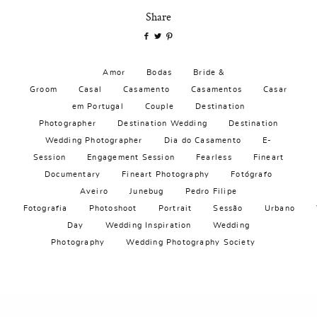
Share
Amor
Bodas
Bride &
Groom
Casal
Casamento
Casamentos
Casar
em Portugal
Couple
Destination
Photographer
Destination Wedding
Destination
Wedding Photographer
Dia do Casamento
E-
Session
Engagement Session
Fearless
Fineart
Documentary
Fineart Photography
Fotógrafo
Aveiro
Junebug
Pedro Filipe
Fotografia
Photoshoot
Portrait
Sessão
Urbano
Day
Wedding Inspiration
Wedding
Photography
Wedding Photography Society