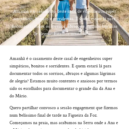
Amanhã é o casamento deste casal de engenheiros super
simpáticos, bonitos e sorridentes. E quem estará lá para
documentar todos os sorrisos, abraços e algumas lágrimas
hello@pedrofilipefotografia.pt
de alegria? Estamos muito conte...
Amanhã é o casamento deste casal de engenheiros super
simpáticos, bonitos e sorridentes. E quem estará lá para
documentar todos os sorrisos, abraços e algumas lágrimas
de alegria? Estamos muito contentes e ansiosos por termos
sido os escolhidos para documentar o grande dia da Ana e
do Mário.
Quero partilhar convosco a sessão engagement que fizemos
num belíssimo final de tarde na Figueira da Foz.
Começamos na praia, mas acabamos na Serra onde a Ana e